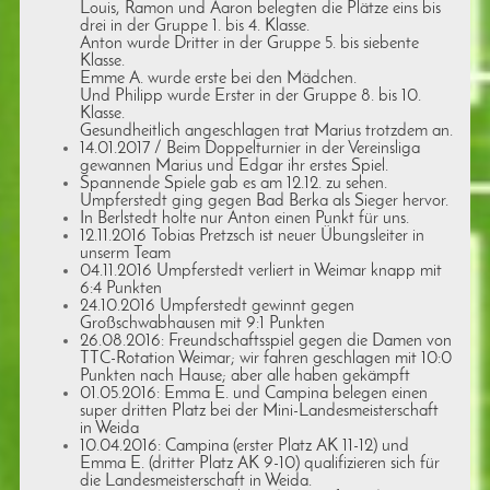
Louis, Ramon und Aaron belegten die Plätze eins bis
drei in der Gruppe 1. bis 4. Klasse.
Anton wurde Dritter in der Gruppe 5. bis siebente
Klasse.
Emme A. wurde erste bei den Mädchen.
Und Philipp wurde Erster in der Gruppe 8. bis 10.
Klasse.
Gesundheitlich angeschlagen trat Marius trotzdem an.
14.01.2017 / Beim Doppelturnier in der Vereinsliga
gewannen Marius und Edgar ihr erstes Spiel.
Spannende Spiele gab es am 12.12. zu sehen.
Umpferstedt ging gegen Bad Berka als Sieger hervor.
In Berlstedt holte nur Anton einen Punkt für uns.
12.11.2016 Tobias Pretzsch ist neuer Übungsleiter in
unserm Team
04.11.2016 Umpferstedt verliert in Weimar knapp mit
6:4 Punkten
24.10.2016 Umpferstedt gewinnt gegen
Großschwabhausen mit 9:1 Punkten
26.08.2016: Freundschaftsspiel gegen die Damen von
TTC-Rotation Weimar; wir fahren geschlagen mit 10:0
Punkten nach Hause; aber alle haben gekämpft
01.05.2016: Emma E. und Campina belegen einen
super dritten Platz bei der Mini-Landesmeisterschaft
in Weida
10.04.2016: Campina (erster Platz AK 11-12) und
Emma E. (dritter Platz AK 9-10) qualifizieren sich für
die Landesmeisterschaft in Weida.