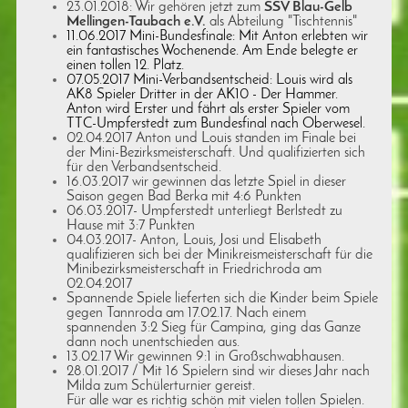
23.01.2018: Wir gehören jetzt zum
SSV Blau-Gelb
Mellingen-Taubach e.V.
als Abteilung "Tischtennis"
11.06.2017 Mini-Bundesfinale: Mit Anton erlebten wir
ein fantastisches Wochenende. Am Ende belegte er
einen tollen 12. Platz.
07.05.2017 Mini-Verbandsentscheid: Louis wird als
AK8 Spieler Dritter in der AK10 - Der Hammer.
Anton wird Erster und fährt als erster Spieler vom
TTC-Umpferstedt zum Bundesfinal nach Oberwesel.
02.04.2017 Anton und Louis standen im Finale bei
der Mini-Bezirksmeisterschaft. Und qualifizierten sich
für den Verbandsentscheid.
16.03.2017 wir gewinnen das letzte Spiel in dieser
Saison gegen Bad Berka mit 4:6 Punkten
06.03.2017- Umpferstedt unterliegt Berlstedt zu
Hause mit 3:7 Punkten
04.03.2017- Anton, Louis, Josi und Elisabeth
qualifizieren sich bei der Minikreismeisterschaft für die
Minibezirksmeisterschaft in Friedrichroda am
02.04.2017
Spannende Spiele lieferten sich die Kinder beim Spiele
gegen Tannroda am 17.02.17.
Nach einem
spannenden 3:2 Sieg für Campina, ging das Ganze
dann noch unentschieden aus.
13.02.17 Wir gewinnen 9:1 in Großschwabhausen.
28.01.2017 / Mit 16 Spielern sind wir dieses Jahr nach
Milda zum Schülerturnier gereist.
Für alle war es richtig schön mit vielen tollen Spielen.